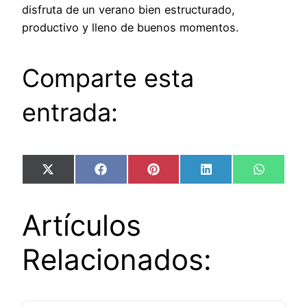
disfruta de un verano bien estructurado,
productivo y lleno de buenos momentos.
Comparte esta
entrada:
Compartir
Compartir
Compartir
Compartir
Compart
X
Facebook
Pinterest
LinkedIn
WhatsA
en
en
en
en
en
(Twitter)
Artículos
Relacionados: