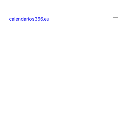
Saltar
al
calendarios366.eu
contenido