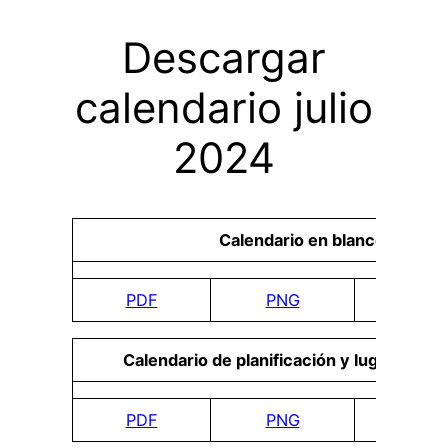
Descargar
calendario julio
2024
Calendario en blanco
PDF
PNG
DO
Calendario de planificación y lugar para 
PDF
PNG
DO