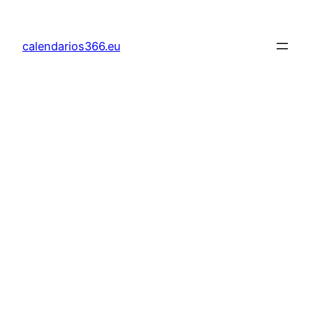
Saltar
al
calendarios366.eu
contenido