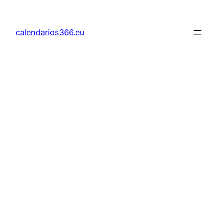
Saltar
al
calendarios366.eu
contenido