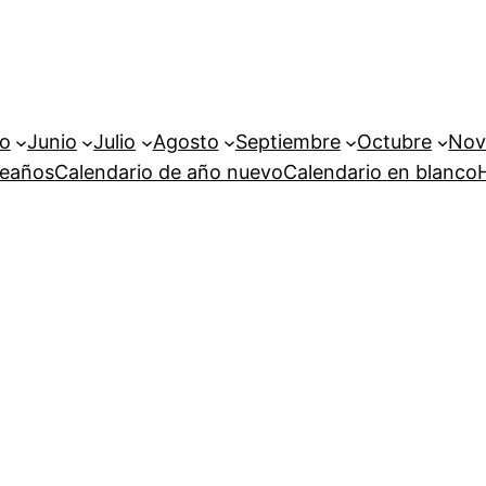
o
Junio
Julio
Agosto
Septiembre
Octubre
Nov
leaños
Calendario de año nuevo
Calendario en blanco