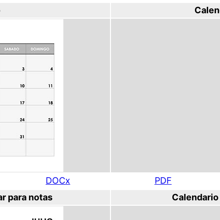
o
Calen
DOCx
PDF
ar para notas
Calendario 