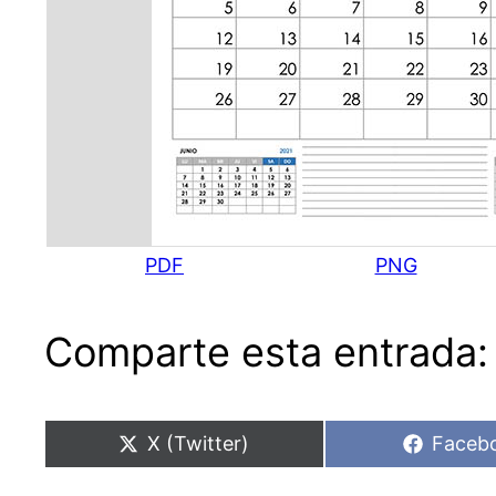
PDF
PNG
Comparte esta entrada:
Compartir
Compar
X (Twitter)
Faceb
en
en