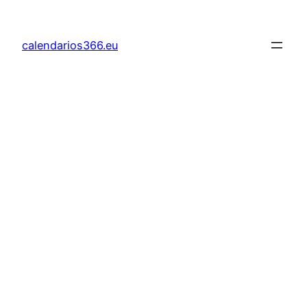
Saltar
al
calendarios366.eu
contenido