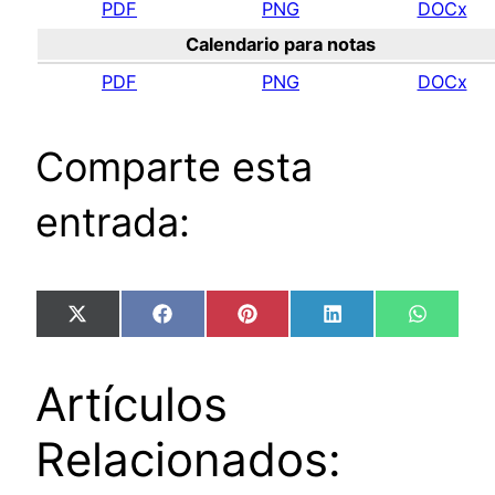
PDF
PNG
DOCx
Calendario para notas
PDF
PNG
DOCx
Comparte esta
entrada:
Compartir
Compartir
Compartir
Compartir
Compart
X
Facebook
Pinterest
LinkedIn
WhatsA
en
en
en
en
en
(Twitter)
Artículos
Relacionados: