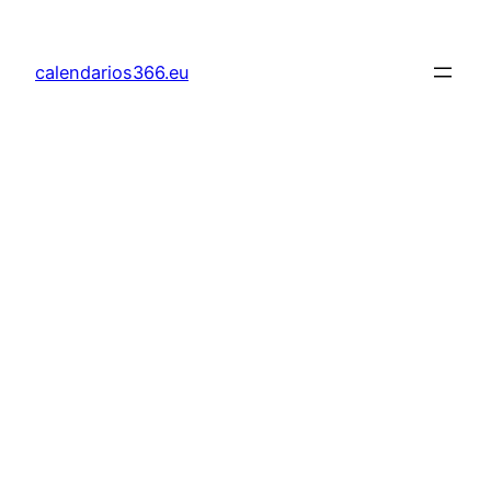
Saltar
al
calendarios366.eu
contenido